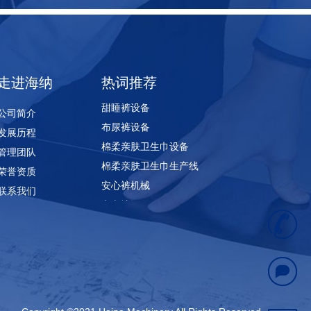
湿巾设备
半自动婴儿纸尿裤设备
全自动婴儿纸尿裤设备
无忧裤设备
走进海纳
热词推荐
甜睡裤设备
布尿裤设备
公司简介
棉柔亲肤卫生巾设备
发展历程
棉柔亲肤卫生巾生产线
管理团队
安心裤机械
荣誉资质
安心裤设备
联系我们
无翼卫生巾设备
卫生巾设备
+
卫生棉条设备
裤型卫生巾设备
8
裤型卫生巾机械
液体卫生巾设备
6