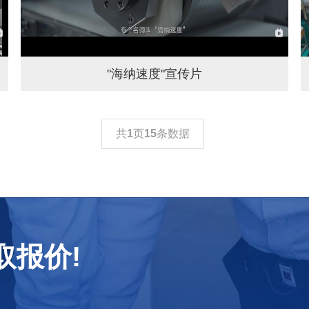
"海纳速度"宣传片
共
1
页
15
条数据
取报价!