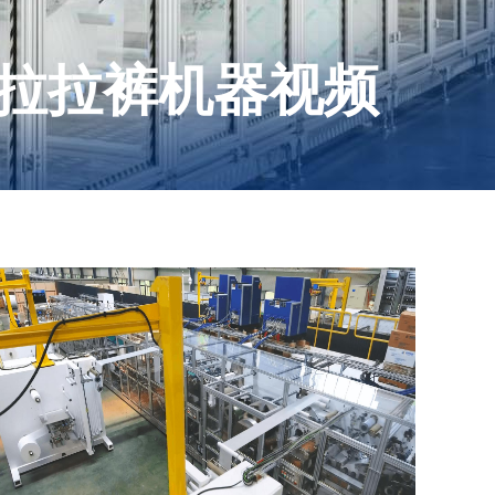
人拉拉裤机器视频