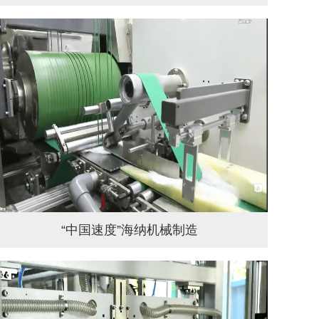
“中国速度”海纳机械制造