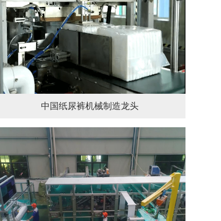
中国纸尿裤机械制造龙头