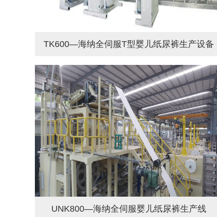
TK600—海纳全伺服T型婴儿纸尿裤生产设备
UNK800—海纳全伺服婴儿纸尿裤生产线