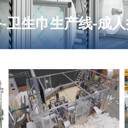
-卫生巾生产线-成