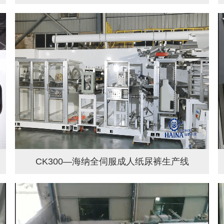
CK300—海纳全伺服成人纸尿裤生产线