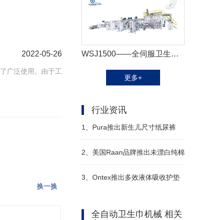
WSJ1500——全伺服卫生巾生产线+自动包装机
2022-05-26
了广泛使用。由于工
更多+
行业资讯
1、
Pura推出新生儿尺寸纸尿裤
2、
美国Raan品牌推出未漂白纯棉
湿巾
3、
Ontex推出多效液体吸收护垫
换一换
全自动卫生巾机械 相关