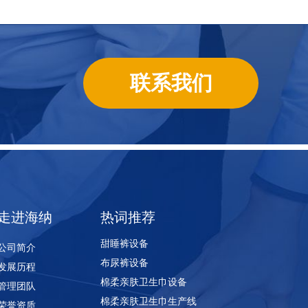
联系我们
半自动卫生巾机械
湿巾设备
湿巾设备
半自动婴儿纸尿裤设备
全自动婴儿纸尿裤设备
无忧裤设备
走进海纳
热词推荐
甜睡裤设备
布尿裤设备
公司简介
棉柔亲肤卫生巾设备
发展历程
棉柔亲肤卫生巾生产线
管理团队
安心裤机械
荣誉资质