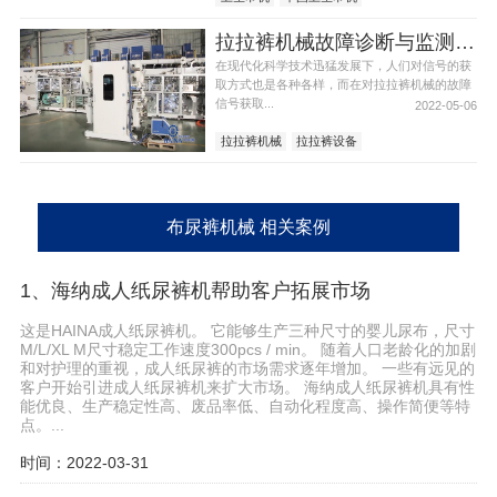
拉拉裤机械故障诊断与监测发展趋势
在现代化科学技术迅猛发展下，人们对信号的获
取方式也是各种各样，而在对拉拉裤机械的故障
信号获取...
2022-05-06
拉拉裤机械
拉拉裤设备
布尿裤机械 相关案例
1、海纳成人纸尿裤机帮助客户拓展市场
这是HAINA成人纸尿裤机。 它能够生产三种尺寸的婴儿尿布，尺寸
M/L/XL M尺寸稳定工作速度300pcs / min。 随着人口老龄化的加剧
和对护理的重视，成人纸尿裤的市场需求逐年增加。 一些有远见的
客户开始引进成人纸尿裤机来扩大市场。 海纳成人纸尿裤机具有性
能优良、生产稳定性高、废品率低、自动化程度高、操作简便等特
点。...
时间：2022-03-31