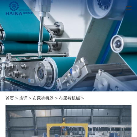
首页
>
热词
>
布尿裤机器
>
布尿裤机械
>