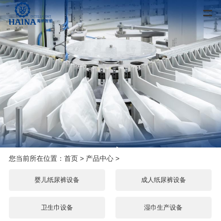
您当前所在位置：
首页
>
产品中心
>
婴儿纸尿裤设备
成人纸尿裤设备
卫生巾设备
湿巾生产设备