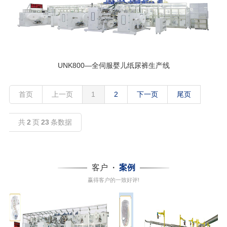
UNK800—全伺服婴儿纸尿裤生产线
首页
上一页
1
2
下一页
尾页
共
2
页
23
条数据
客户
·
案例
赢得客户的一致好评!