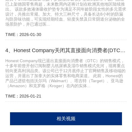
已上架德国零售商超，未来数周内还将计划在欧洲其他地区陆续推
出。 该款多效液体吸收护垫专为满足不同年龄阶段女性的多元需求
设计，共推出常规、加大、特大三种尺寸，具备长达8小时的防漏
与防异味功能，可实现经期经血、轻度失禁及日常阴道分泌物的全
场景防护，并已通过医...
TIME：2026-01-30
4、Honest Company关闭其直接面向消费者(DTC)的销售业务
Honest Company现已退出直接面向消费者（DTC）的销售模式，
十多年前曾开创订阅制婴儿纸尿裤及湿巾销售模式先河，现将重点
转向更高利润品类。该公司已于12月底停止了官网销售及移动端的
运营，并退出了加拿大的实体零售和电商渠道。 此前，Honest的
产品已进驻包括沃尔玛（Walmart）、塔吉特（Target）、亚马逊
（Amazon）和克罗格（Kroger）在内的实体...
TIME：2026-01-21
相关视频