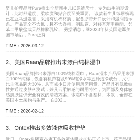
婴儿护理品牌Pura推出全新新生儿纸尿裤尺寸，专为出生初期设
计，此时舒适度、柔软度和贴合度至关重要。 该款新生儿纸尿裤现
已在亚马逊发售，采用有机棉材质，配备脐带开口设计和湿润指示
条。产品完全不含氯，且不含香精、润肤露、对羟基苯甲酸酯、邻
苯二甲酸盐或天然橡胶乳胶。 另据消息，继2023年从英国进军美
国市场后，Pura正持...
TIME：2026-03-12
2、美国Raan品牌推出未漂白纯棉湿巾
美国Raan品牌推出未漂白100%纯棉湿巾，Raan湿巾产品采用未漂
白100%纯棉，仅含有机芦荟及99%纯净水等五种洁净成分，尺寸
比主流品牌大30%，从而减少日常使用所需用量。产品具有低致敏
性并通过皮肤科测试，兼具云柔触感与耐用特性，为面部及身体敏
感肌肤提供安全有效的清洁方案。该湿巾不含塑料、木浆，全部在
美国本土采购与生产。 自202...
TIME：2026-02-12
3、Ontex推出多效液体吸收护垫
近日，Ontex集团宣布旗下多效液体吸收护垫正式上市，该产品现