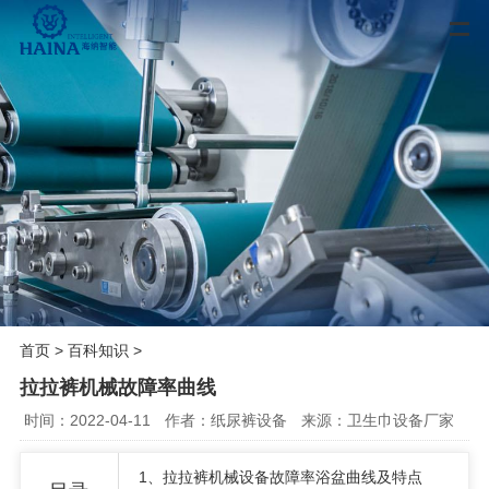
首页
>
百科知识
>
拉拉裤机械故障率曲线
时间：2022-04-11
作者：纸尿裤设备
来源：卫生巾设备厂家
1
、
拉拉裤机械
设备故障率浴盆曲线及特点