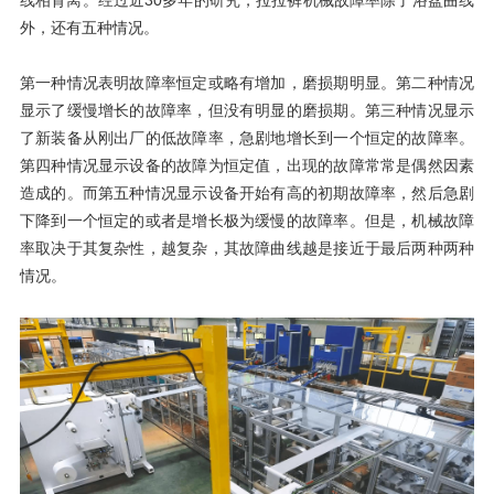
外，还有五种情况。
第一种情况表明故障率恒定或略有增加，磨损期明显。第二种情况
显示了缓慢增长的故障率，但没有明显的磨损期。第三种情况显示
了新装备从刚出厂的低故障率，急剧地增长到一个恒定的故障率。
第四种情况显示设备的故障为恒定值，出现的故障常常是偶然因素
造成的。而第五种情况显示设备开始有高的初期故障率，然后急剧
下降到一个恒定的或者是增长极为缓慢的故障率。但是，机械故障
率取决于其复杂性，越复杂，其故障曲线越是接近于最后两种两种
情况。