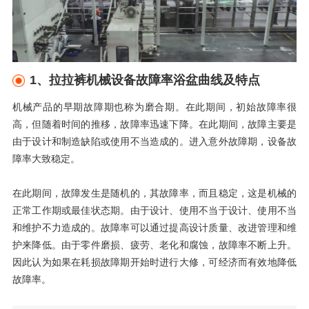
1
、
拉拉裤机械
设备故障率浴盆曲线及特点
机械产品的早期故障期也称为磨合期。在此期间，初始故障率很
高，但随着时间的推移，故障率迅速下降。在此期间，故障主要是
由于设计和制造缺陷或使用不当造成的。进入意外故障期，设备故
障率大致稳定。
在此期间，故障发生是随机的，其故障率，而且稳定，这是机械的
正常工作期或最佳状态期。由于设计、使用不当于设计、使用不当
和维护不力造成的。故障率可以通过提高设计质量、改进管理和维
护来降低。由于零件磨损、疲劳、老化和腐蚀，故障率不断上升。
因此认为如果在耗损故障期开始时进行大修，可经济而有效地降低
故障率。