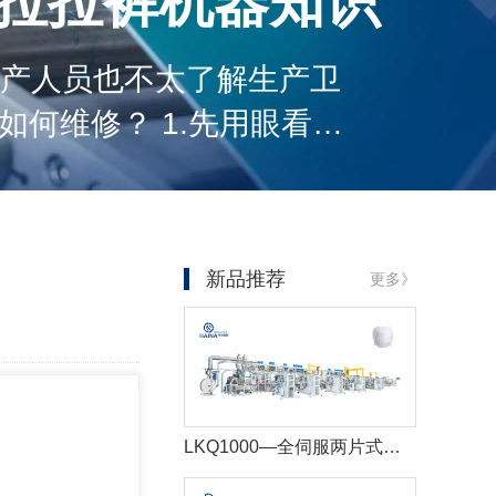
人拉拉裤机器知识
产人员也不太了解生产卫
1.先用眼看，
，并遵守相应的规则。拆
新品推荐
更多》
LKQ1000—全伺服两片式婴儿拉拉裤生产线