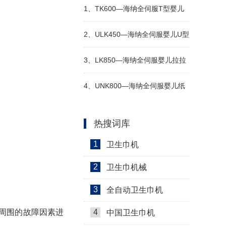
1、
TK600—海纳全伺服T型婴儿
纸尿裤生产设备
2、
ULK450—海纳全伺服婴儿U型
拉拉裤生产线
3、
LK850—海纳全伺服婴儿拉拉
裤生产线
4、
UNK800—海纳全伺服婴儿纸
尿裤生产线
热搜词库
1
卫生巾机
2
卫生巾机械
3
全自动卫生巾机
周围的故障因素进
4
中国卫生巾机