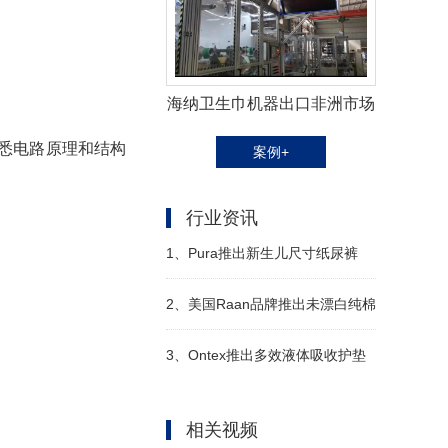
海纳卫生巾机器出口非洲市场
悉电路原理和结构
案例+
行业资讯
1、
Pura推出新生儿尺寸纸尿裤
2、
美国Raan品牌推出未漂白纯棉
湿巾
3、
Ontex推出多效液体吸收护垫
相关视频