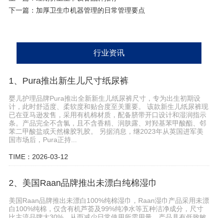
下一篇：
加厚卫生巾机器管理的日常管理要点
行业资讯
1、Pura推出新生儿尺寸纸尿裤
婴儿护理品牌Pura推出全新新生儿纸尿裤尺寸，专为出生初期设
计，此时舒适度、柔软度和贴合度至关重要。 该款新生儿纸尿裤现
已在亚马逊发售，采用有机棉材质，配备脐带开口设计和湿润指示
条。产品完全不含氯，且不含香精、润肤露、对羟基苯甲酸酯、邻
苯二甲酸盐或天然橡胶乳胶。 另据消息，继2023年从英国进军美
国市场后，Pura正持...
TIME：2026-03-12
2、美国Raan品牌推出未漂白纯棉湿巾
美国Raan品牌推出未漂白100%纯棉湿巾，Raan湿巾产品采用未漂
白100%纯棉，仅含有机芦荟及99%纯净水等五种洁净成分，尺寸
比主流品牌大30%，从而减少日常使用所需用量。产品具有低致敏