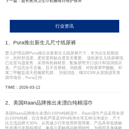
下一篇：
超长夜用卫生巾机械每日维护保养
行业资讯
1、Pura推出新生儿尺寸纸尿裤
婴儿护理品牌Pura推出全新新生儿纸尿裤尺寸，专为出生初期设
计，此时舒适度、柔软度和贴合度至关重要。 该款新生儿纸尿裤现
已在亚马逊发售，采用有机棉材质，配备脐带开口设计和湿润指示
条。产品完全不含氯，且不含香精、润肤露、对羟基苯甲酸酯、邻
苯二甲酸盐或天然橡胶乳胶。 另据消息，继2023年从英国进军美
国市场后，Pura正持...
TIME：2026-03-12
2、美国Raan品牌推出未漂白纯棉湿巾
美国Raan品牌推出未漂白100%纯棉湿巾，Raan湿巾产品采用未漂
白100%纯棉，仅含有机芦荟及99%纯净水等五种洁净成分，尺寸
比主流品牌大30%，从而减少日常使用所需用量。产品具有低致敏
性并通过皮肤科测试，兼具云柔触感与耐用特性，为面部及身体敏