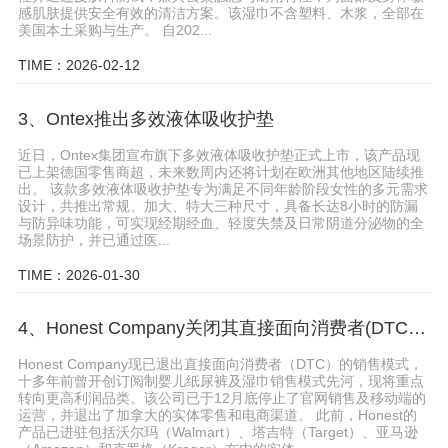
感肌肤提供安全有效的清洁方案。该湿巾不含塑料、木浆，全部在
美国本土采购与生产。 自202...
TIME：2026-02-12
3、Ontex推出多效液体吸收护垫
近日，Ontex集团宣布旗下多效液体吸收护垫正式上市，该产品现
已上架德国零售商超，未来数周内还将计划在欧洲其他地区陆续推
出。 该款多效液体吸收护垫专为满足不同年龄阶段女性的多元需求
设计，共推出常规、加大、特大三种尺寸，具备长达8小时的防漏
与防异味功能，可实现经期经血、轻度失禁及日常阴道分泌物的全
场景防护，并已通过医...
TIME：2026-01-30
4、Honest Company关闭其直接面向消费者(DTC)的销售业务
Honest Company现已退出直接面向消费者（DTC）的销售模式，
十多年前曾开创订阅制婴儿纸尿裤及湿巾销售模式先河，现将重点
转向更高利润品类。该公司已于12月底停止了官网销售及移动端的
运营，并退出了加拿大的实体零售和电商渠道。 此前，Honest的
产品已进驻包括沃尔玛（Walmart）、塔吉特（Target）、亚马逊