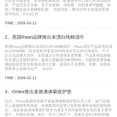
已在亚马逊发售，采用有机棉材质，配备脐带开口设计和湿润指示
条。产品完全不含氯，且不含香精、润肤露、对羟基苯甲酸酯、邻
苯二甲酸盐或天然橡胶乳胶。 另据消息，继2023年从英国进军美
国市场后，Pura正持...
TIME：2026-03-12
2、美国Raan品牌推出未漂白纯棉湿巾
美国Raan品牌推出未漂白100%纯棉湿巾，Raan湿巾产品采用未漂
白100%纯棉，仅含有机芦荟及99%纯净水等五种洁净成分，尺寸
比主流品牌大30%，从而减少日常使用所需用量。产品具有低致敏
性并通过皮肤科测试，兼具云柔触感与耐用特性，为面部及身体敏
感肌肤提供安全有效的清洁方案。该湿巾不含塑料、木浆，全部在
美国本土采购与生产。 自202...
TIME：2026-02-12
3、Ontex推出多效液体吸收护垫
近日，Ontex集团宣布旗下多效液体吸收护垫正式上市，该产品现
已上架德国零售商超，未来数周内还将计划在欧洲其他地区陆续推
出。 该款多效液体吸收护垫专为满足不同年龄阶段女性的多元需求
设计，共推出常规、加大、特大三种尺寸，具备长达8小时的防漏