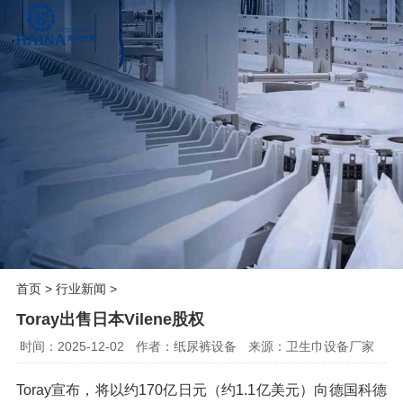
首页
>
行业新闻
>
Toray出售日本Vilene股权
时间：2025-12-02
作者：纸尿裤设备
来源：卫生巾设备厂家
Toray
宣布，将以约
170
亿日元（约
1.1
亿美元）向德国科德