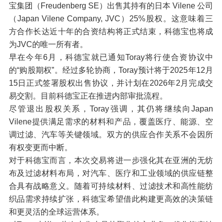
宝集团（
Freudenberg SE
）出售其持有的日本
Vilene
公司
（
Japan Vilene Company, JVC
）
25%
股权。这意味着三
方合作长达近十年的合资结构将正式结束，科德宝也将成
为
JVC
的唯一所有者。
早在今年
6
月，科德宝就已通知
Toray
将行使合资协议中
的
“
购股期权
”
。经过多轮协商，
Toray
预计将于
2025
年
12
月
15
日正式签署股权出售协议，并计划在
2026
年
2
月完成交
易交割。目前科德宝正在推进内部审批流程。
尽管退出股权关系，
Toray
强调，其仍将继续向
Japan
Vilene
提供满足需求的材料和产品，覆盖医疗、能源、空
调过滤、汽车等关键领域。双方的供应合作关系不会因所
有权变更而中断。
对于科德宝而言，本次交易将进一步强化其在亚洲的无纺
布及过滤材料布局，对汽车、医疗和工业领域的供应链整
合具有战略意义。随着可持续材料、过滤技术和高性能纺
织品需求持续扩张，科德宝希望借此构建更高效的决策链
和更灵活的全球运营体系。