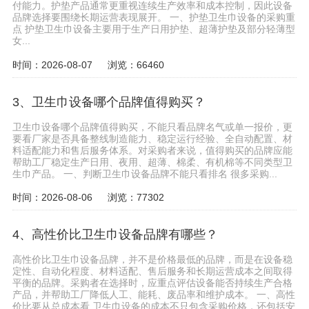
付能力。护垫产品通常更重视连续生产效率和成本控制，因此设备
品牌选择要围绕长期运营表现展开。 一、护垫卫生巾设备的采购重
点 护垫卫生巾设备主要用于生产日用护垫、超薄护垫及部分轻薄型
女...
时间：2026-08-07
浏览：66460
3、卫生巾设备哪个品牌值得购买？
卫生巾设备哪个品牌值得购买，不能只看品牌名气或单一报价，更
要看厂家是否具备整线制造能力、稳定运行经验、全自动配置、材
料适配能力和售后服务体系。对采购者来说，值得购买的品牌应能
帮助工厂稳定生产日用、夜用、超薄、棉柔、有机棉等不同类型卫
生巾产品。 一、判断卫生巾设备品牌不能只看排名 很多采购...
时间：2026-08-06
浏览：77302
4、高性价比卫生巾设备品牌有哪些？
高性价比卫生巾设备品牌，并不是价格最低的品牌，而是在设备稳
定性、自动化程度、材料适配、售后服务和长期运营成本之间取得
平衡的品牌。采购者在选择时，应重点评估设备能否持续生产合格
产品，并帮助工厂降低人工、能耗、废品率和维护成本。 一、高性
价比要从总成本看 卫生巾设备的成本不只包含采购价格，还包括安