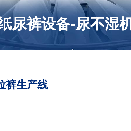
纸尿裤设备-尿不湿
拉拉裤生产线