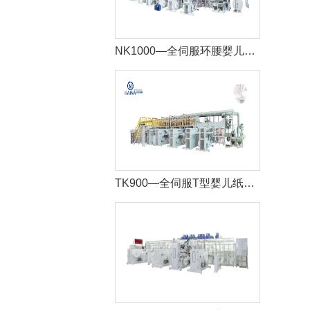
NK1000—全伺服环腰婴儿纸尿裤生产线
TK900—全伺服T型婴儿纸尿裤生产线