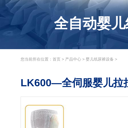
全自动婴儿
您当前所在位置：
首页
>
产品中心
>
婴儿纸尿裤设备
>
LK600—全伺服婴儿