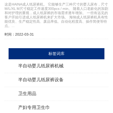
这是HAINA成人纸尿裤机。 它能够生产三种尺寸的婴儿尿布，尺寸
M/L/XL M尺寸稳定工作速度300pcs / min。 随着人口老龄化的加剧
和对护理的重视，成人纸尿裤的市场需求逐年增加。 一些有远见的
客户开始引进成人纸尿裤机来扩大市场。 海纳成人纸尿裤机具有性
能优良、生产稳定性高、废品率低、自动化程度高、操作简便等特
点。...
时间：2022-03-31
标签词库
半自动婴儿纸尿裤机械
半自动婴儿纸尿裤设备
卫生用品
产妇专用卫生巾