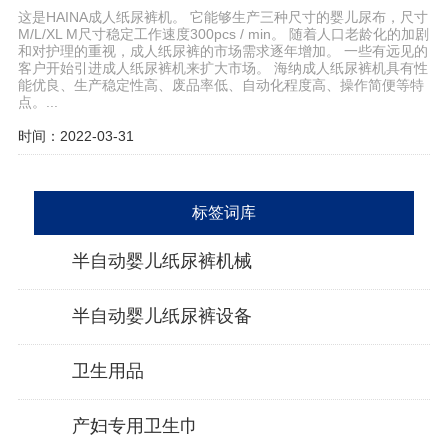
这是HAINA成人纸尿裤机。 它能够生产三种尺寸的婴儿尿布，尺寸
M/L/XL M尺寸稳定工作速度300pcs / min。 随着人口老龄化的加剧
和对护理的重视，成人纸尿裤的市场需求逐年增加。 一些有远见的
客户开始引进成人纸尿裤机来扩大市场。 海纳成人纸尿裤机具有性
能优良、生产稳定性高、废品率低、自动化程度高、操作简便等特
点。...
时间：2022-03-31
标签词库
半自动婴儿纸尿裤机械
半自动婴儿纸尿裤设备
卫生用品
产妇专用卫生巾