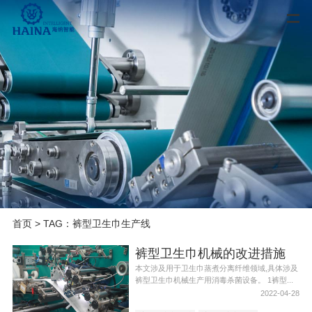
首页
> TAG：裤型卫生巾生产线
裤型卫生巾机械的改进措施
本文涉及用于卫生巾蒸煮分离纤维领域,具体涉及
裤型卫生巾机械生产用消毒杀菌设备。 1裤型...
2022-04-28