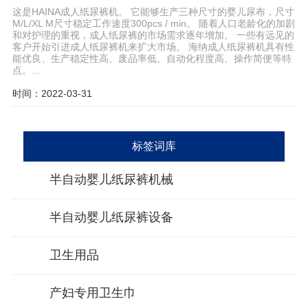
这是HAINA成人纸尿裤机。 它能够生产三种尺寸的婴儿尿布，尺寸
M/L/XL M尺寸稳定工作速度300pcs / min。 随着人口老龄化的加剧
和对护理的重视，成人纸尿裤的市场需求逐年增加。 一些有远见的
客户开始引进成人纸尿裤机来扩大市场。 海纳成人纸尿裤机具有性
能优良、生产稳定性高、废品率低、自动化程度高、操作简便等特
点。...
时间：2022-03-31
标签词库
半自动婴儿纸尿裤机械
半自动婴儿纸尿裤设备
卫生用品
产妇专用卫生巾