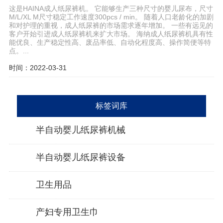
这是HAINA成人纸尿裤机。 它能够生产三种尺寸的婴儿尿布，尺寸
M/L/XL M尺寸稳定工作速度300pcs / min。 随着人口老龄化的加剧
和对护理的重视，成人纸尿裤的市场需求逐年增加。 一些有远见的
客户开始引进成人纸尿裤机来扩大市场。 海纳成人纸尿裤机具有性
能优良、生产稳定性高、废品率低、自动化程度高、操作简便等特
点。...
时间：2022-03-31
标签词库
半自动婴儿纸尿裤机械
半自动婴儿纸尿裤设备
卫生用品
产妇专用卫生巾