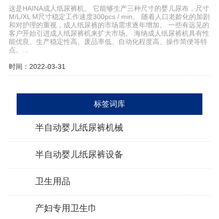
这是HAINA成人纸尿裤机。 它能够生产三种尺寸的婴儿尿布，尺寸
M/L/XL M尺寸稳定工作速度300pcs / min。 随着人口老龄化的加剧
和对护理的重视，成人纸尿裤的市场需求逐年增加。 一些有远见的
客户开始引进成人纸尿裤机来扩大市场。 海纳成人纸尿裤机具有性
能优良、生产稳定性高、废品率低、自动化程度高、操作简便等特
点。...
时间：2022-03-31
标签词库
半自动婴儿纸尿裤机械
半自动婴儿纸尿裤设备
卫生用品
产妇专用卫生巾