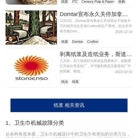
纸浆
ITC
Century Pulp & Paper
收购
Domtar宣布永久关停加拿大Crofton浆厂
12月2日，Domtar宣布将永久关停其位于加拿大
不列颠哥伦比亚省Crofton的生产基地，此次关停
将导致Dom...
2025-12-10
纸浆
Domtar
Crofton
剥离纸浆及造纸业务，斯道拉恩索欲出售四家纸厂
几天前，芬兰造纸巨头斯道拉恩索表示，该集团
已开始出售造纸厂，并可能剥离其五家造纸厂中
的四家。根据...
2022-03-31
纸业
纸浆
纸浆 相关资讯
1、卫生巾机械故障分类
从各种角度来看，卫生巾机械设计中的卫生巾有类似的分类方法，