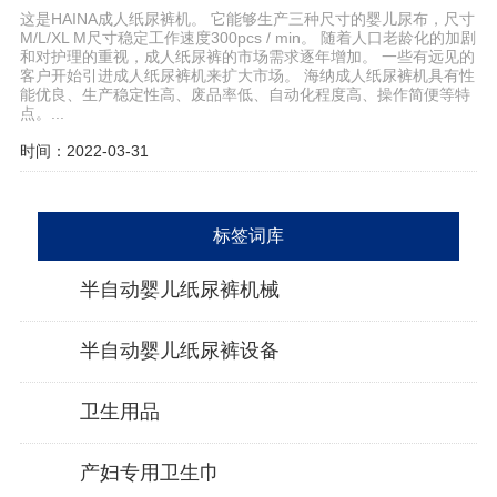
这是HAINA成人纸尿裤机。 它能够生产三种尺寸的婴儿尿布，尺寸
M/L/XL M尺寸稳定工作速度300pcs / min。 随着人口老龄化的加剧
和对护理的重视，成人纸尿裤的市场需求逐年增加。 一些有远见的
客户开始引进成人纸尿裤机来扩大市场。 海纳成人纸尿裤机具有性
能优良、生产稳定性高、废品率低、自动化程度高、操作简便等特
点。...
时间：2022-03-31
标签词库
半自动婴儿纸尿裤机械
半自动婴儿纸尿裤设备
卫生用品
产妇专用卫生巾