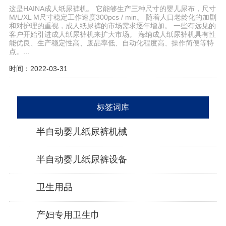
这是HAINA成人纸尿裤机。 它能够生产三种尺寸的婴儿尿布，尺寸
M/L/XL M尺寸稳定工作速度300pcs / min。 随着人口老龄化的加剧
和对护理的重视，成人纸尿裤的市场需求逐年增加。 一些有远见的
客户开始引进成人纸尿裤机来扩大市场。 海纳成人纸尿裤机具有性
能优良、生产稳定性高、废品率低、自动化程度高、操作简便等特
点。...
时间：2022-03-31
标签词库
半自动婴儿纸尿裤机械
半自动婴儿纸尿裤设备
卫生用品
产妇专用卫生巾