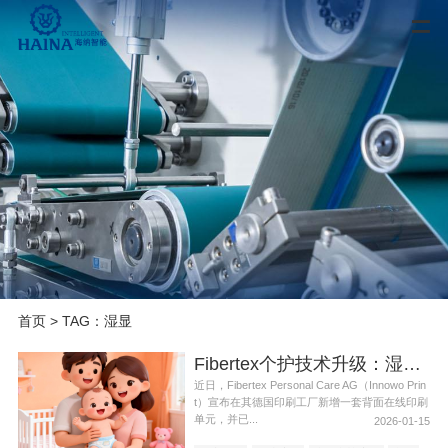
首页
> TAG：湿显
Fibertex个护技术升级：湿显“在线印刷”
近日，Fibertex Personal Care AG（Innowo Prin
t）宣布在其德国印刷工厂新增一套背面在线印刷
单元，并已...
2026-01-15