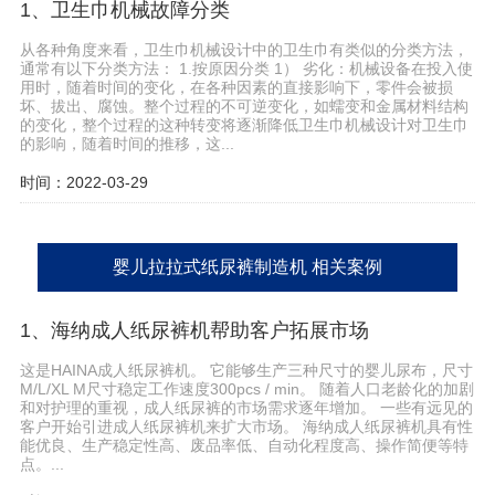
1、卫生巾机械故障分类
从各种角度来看，卫生巾机械设计中的卫生巾有类似的分类方法，
通常有以下分类方法： 1.按原因分类 1） 劣化：机械设备在投入使
用时，随着时间的变化，在各种因素的直接影响下，零件会被损
坏、拔出、腐蚀。整个过程的不可逆变化，如蠕变和金属材料结构
的变化，整个过程的这种转变将逐渐降低卫生巾机械设计对卫生巾
的影响，随着时间的推移，这...
时间：2022-03-29
婴儿拉拉式纸尿裤制造机 相关案例
1、海纳成人纸尿裤机帮助客户拓展市场
这是HAINA成人纸尿裤机。 它能够生产三种尺寸的婴儿尿布，尺寸
M/L/XL M尺寸稳定工作速度300pcs / min。 随着人口老龄化的加剧
和对护理的重视，成人纸尿裤的市场需求逐年增加。 一些有远见的
客户开始引进成人纸尿裤机来扩大市场。 海纳成人纸尿裤机具有性
能优良、生产稳定性高、废品率低、自动化程度高、操作简便等特
点。...