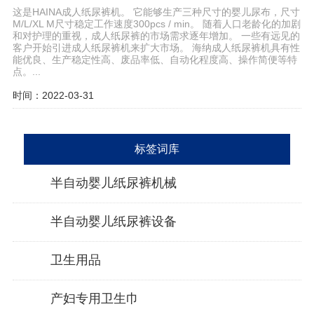
这是HAINA成人纸尿裤机。 它能够生产三种尺寸的婴儿尿布，尺寸
M/L/XL M尺寸稳定工作速度300pcs / min。 随着人口老龄化的加剧
和对护理的重视，成人纸尿裤的市场需求逐年增加。 一些有远见的
客户开始引进成人纸尿裤机来扩大市场。 海纳成人纸尿裤机具有性
能优良、生产稳定性高、废品率低、自动化程度高、操作简便等特
点。...
时间：2022-03-31
标签词库
半自动婴儿纸尿裤机械
半自动婴儿纸尿裤设备
卫生用品
产妇专用卫生巾