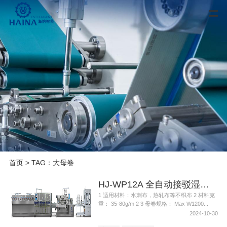
首页
> TAG：大母卷
HJ-WP12A 全自动接驳湿巾折叠机大母卷
1 适用材料：水刺布，热轧布等不织布 2 材料克
重： 35-80g/m 2 3 母卷规格： Max W1200...
2024-10-30